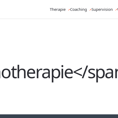
Therapie
Coaching
Supervision
otherapie</spa